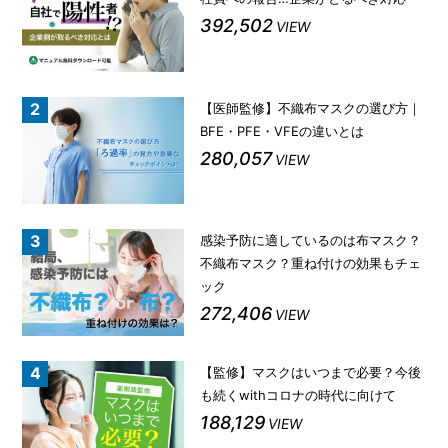
392,502
VIEW
【医師監修】不織布マスクの選び方｜
BFE・PFE・VFEの違いとは
280,057
VIEW
感染予防に適しているのは布マスク？
不織布マスク？重ね付けの効果もチェ
ック
272,406
VIEW
【監修】マスクはいつまで必要？今後
も続くwithコロナの時代に向けて
188,129
VIEW