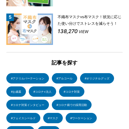
不織布マスクvs布マスク！状況に応じ
た使い分けでストレスを減らそう！
138,270
VIEW
記事を探す
アクリルパーテーション
アルコール
オリジナルグッズ
お歳暮
コロナ×法人
コロナ対策
コロナ対策インタビュー
コロナ禍での採用活動
フェイスシールド
マスク
ワーケーション