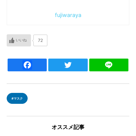
fujiwaraya
72
F
T
Li
a
w
n
c
itt
e
e
er
マスク
b
o
o
オススメ記事
k