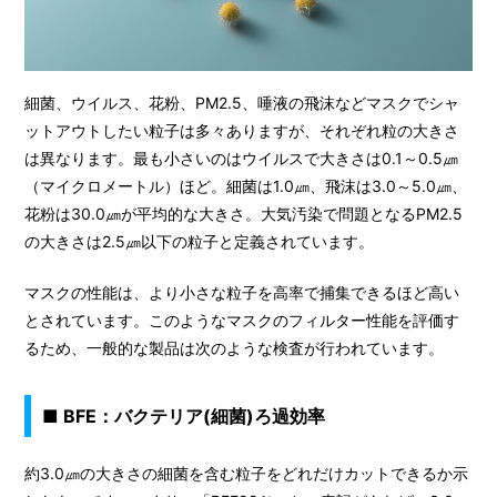
細菌、ウイルス、花粉、PM2.5、唾液の飛沫などマスクでシャ
ットアウトしたい粒子は多々ありますが、それぞれ粒の大きさ
は異なります。最も小さいのはウイルスで大きさは0.1～0.5㎛
（マイクロメートル）ほど。細菌は1.0㎛、飛沫は3.0～5.0㎛、
花粉は30.0㎛が平均的な大きさ。大気汚染で問題となるPM2.5
の大きさは2.5㎛以下の粒子と定義されています。
マスクの性能は、より小さな粒子を高率で捕集できるほど高い
とされています。このようなマスクのフィルター性能を評価す
るため、一般的な製品は次のような検査が行われています。
■ BFE：バクテリア(細菌)ろ過効率
約3.0㎛の大きさの細菌を含む粒子をどれだけカットできるか示