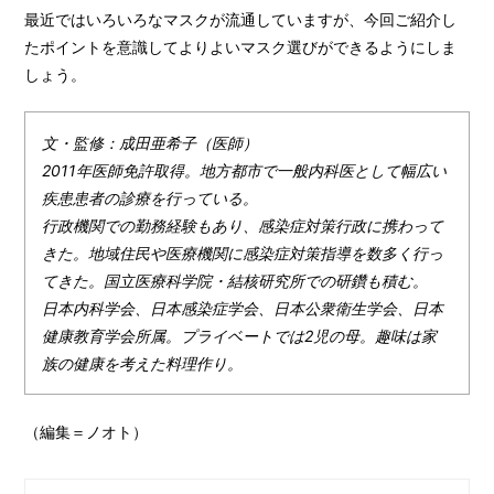
最近ではいろいろなマスクが流通していますが、今回ご紹介し
たポイントを意識してよりよいマスク選びができるようにしま
しょう。
文・監修：成田亜希子（医師）
2011年医師免許取得。地方都市で一般内科医として幅広い
疾患患者の診療を行っている。
行政機関での勤務経験もあり、感染症対策行政に携わって
きた。地域住民や医療機関に感染症対策指導を数多く行っ
てきた。国立医療科学院・結核研究所での研鑽も積む。
日本内科学会、日本感染症学会、日本公衆衛生学会、日本
健康教育学会所属。プライベートでは2児の母。趣味は家
族の健康を考えた料理作り。
（編集＝ノオト）