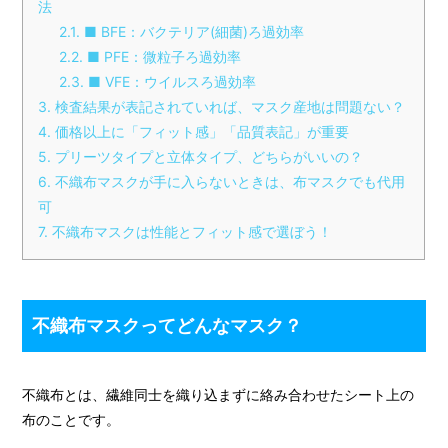
法
2.1
■ BFE：バクテリア(細菌)ろ過効率
2.2
■ PFE：微粒子ろ過効率
2.3
■ VFE：ウイルスろ過効率
3
検査結果が表記されていれば、マスク産地は問題ない？
4
価格以上に「フィット感」「品質表記」が重要
5
プリーツタイプと立体タイプ、どちらがいいの？
6
不織布マスクが手に入らないときは、布マスクでも代用
可
7
不織布マスクは性能とフィット感で選ぼう！
不織布マスクってどんなマスク？
不織布とは、繊維同士を織り込まずに絡み合わせたシート上の
布のことです。