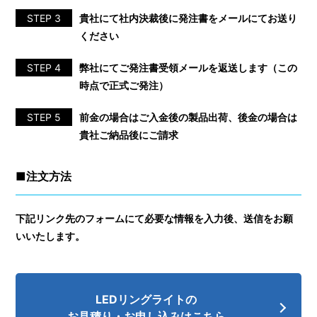
STEP 3
貴社にて社内決裁後に発注書をメールにてお送り
ください
STEP 4
弊社にてご発注書受領メールを返送します（この
時点で正式ご発注）
STEP 5
前金の場合はご入金後の製品出荷、後金の場合は
貴社ご納品後にご請求
■注⽂方法
下記リンク先のフォームにて必要な情報を入力後、送信をお願
いいたします。
LEDリングライトの
お見積り・お申し込みはこちら