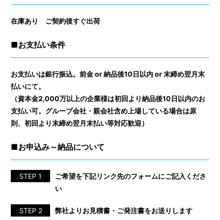
在庫あり ご契約後すぐ出荷
■お支払い条件
お支払いは銀行振込。前金 or 納品後10日以内 or 末締め翌⽉末
払いにて。
（資本⾦2,000万以上の企業様は初回より納品後10日以内のお
支払い可。グループ会社・親会社含め上場している場合は原
則、初回より末締め翌月末払い等対応歓迎）
■お申込み～納品について
STEP 1
ご希望を下記リンク先のフォームにご記入くださ
い
STEP 2
弊社よりお見積書・ご発注書をお送りします