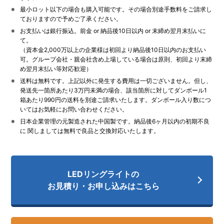
最小ロット以下の場合も購入可能です。その場合別途手数料をご請求し
ておりますので予めご了承ください。
お支払いは銀行振込。前金 or 納品後10日以内 or 末締め翌⽉末払いに
て。
（資本⾦2,000万以上の企業様は初回より納品後10日以内のお支払い
可。グループ会社・親会社含め上場している場合は原則、初回より末締
め翌月末払い等対応歓迎）
送料は無料です。上記以外に発生する費用は一切ございません。但し、
発送先一箇所あたり3万円未満の場合、該当箇所に対してダンボール1
箱あたり990円の送料を別途ご請求いたします。ダンボール入り数につ
いてはお気軽にお問い合わせください。
日本企業管理の元製造された中国製です。納品後6ヶ月以内の初期不良
に 関しましては無料で良品と交換対応いたします。
LEDリングライトの
お見積り・お申し込みはこちら