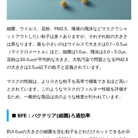
細菌、ウイルス、花粉、PM2.5、唾液の飛沫などマスクでシャ
ットアウトしたい粒子は多々ありますが、それぞれ粒の大きさ
は異なります。最も小さいのはウイルスで大きさは0.1～0.5㎛
（マイクロメートル）ほど。細菌は1.0㎛、飛沫は3.0～5.0㎛、
花粉は30.0㎛が平均的な大きさ。大気汚染で問題となるPM2.5
の大きさは2.5㎛以下の粒子と定義されています。
マスクの性能は、より小さな粒子を高率で捕集できるほど高い
とされています。このようなマスクのフィルター性能を評価す
るため、一般的な製品は次のような検査が行われています。
■ BFE：バクテリア(細菌)ろ過効率
約3.0㎛の大きさの細菌を含む粒子をどれだけカットできるか示