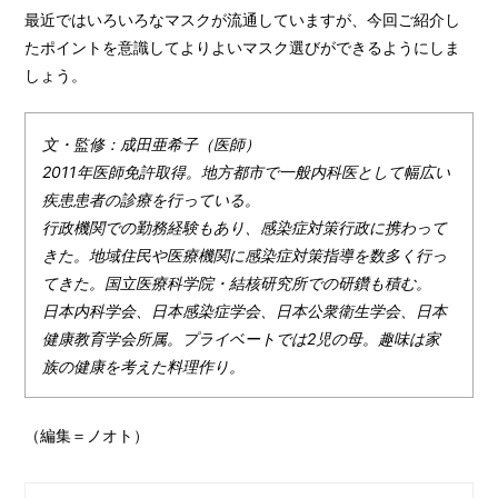
最近ではいろいろなマスクが流通していますが、今回ご紹介し
たポイントを意識してよりよいマスク選びができるようにしま
しょう。
文・監修：成田亜希子（医師）
2011年医師免許取得。地方都市で一般内科医として幅広い
疾患患者の診療を行っている。
行政機関での勤務経験もあり、感染症対策行政に携わって
きた。地域住民や医療機関に感染症対策指導を数多く行っ
てきた。国立医療科学院・結核研究所での研鑽も積む。
日本内科学会、日本感染症学会、日本公衆衛生学会、日本
健康教育学会所属。プライベートでは2児の母。趣味は家
族の健康を考えた料理作り。
（編集＝ノオト）