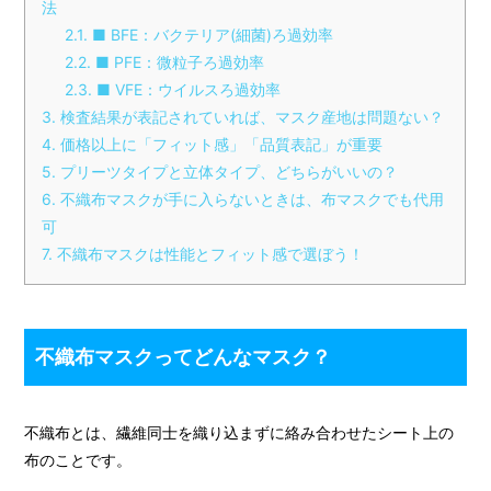
法
2.1
■ BFE：バクテリア(細菌)ろ過効率
2.2
■ PFE：微粒子ろ過効率
2.3
■ VFE：ウイルスろ過効率
3
検査結果が表記されていれば、マスク産地は問題ない？
4
価格以上に「フィット感」「品質表記」が重要
5
プリーツタイプと立体タイプ、どちらがいいの？
6
不織布マスクが手に入らないときは、布マスクでも代用
可
7
不織布マスクは性能とフィット感で選ぼう！
不織布マスクってどんなマスク？
不織布とは、繊維同士を織り込まずに絡み合わせたシート上の
布のことです。