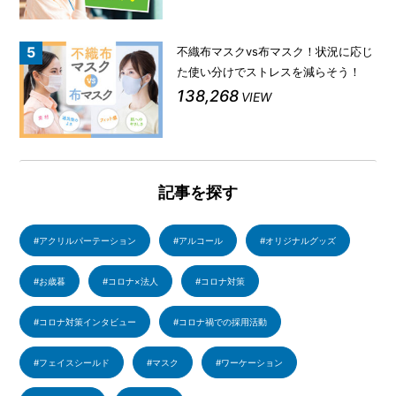
不織布マスクvs布マスク！状況に応じ
た使い分けでストレスを減らそう！
138,268
VIEW
記事を探す
アクリルパーテーション
アルコール
オリジナルグッズ
お歳暮
コロナ×法人
コロナ対策
コロナ対策インタビュー
コロナ禍での採用活動
フェイスシールド
マスク
ワーケーション