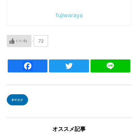
fujiwaraya
72
F
T
Li
a
w
n
c
itt
e
e
er
マスク
b
o
o
オススメ記事
k