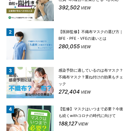
392,502
VIEW
【医師監修】不織布マスクの選び方｜
BFE・PFE・VFEの違いとは
280,055
VIEW
感染予防に適しているのは布マスク？
不織布マスク？重ね付けの効果もチェ
ック
272,404
VIEW
【監修】マスクはいつまで必要？今後
も続くwithコロナの時代に向けて
188,127
VIEW