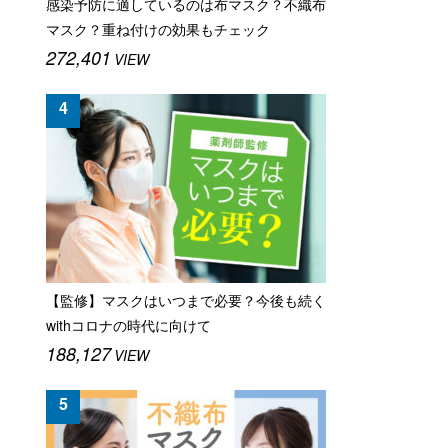
感染予防に適しているのは布マスク？不織布
マスク？重ね付けの効果もチェック
272,401
VIEW
【監修】マスクはいつまで必要？今後も続く
withコロナの時代に向けて
188,127
VIEW