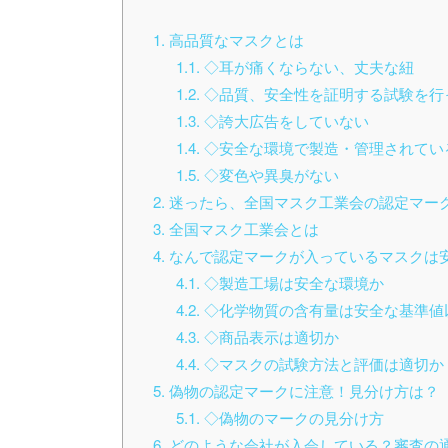
1
高品質なマスクとは
1.1
◇耳が痛くならない、丈夫な紐
1.2
◇品質、安全性を証明する試験を行
1.3
◇誇大広告をしていない
1.4
◇安全な環境で製造・管理されてい
1.5
◇変色や異臭がない
2
迷ったら、全国マスク工業会の認定マー
3
全国マスク工業会とは
4
なんで認定マークが入っているマスクは
4.1
◇製造工場は安全な環境か
4.2
◇化学物質の含有量は安全な基準値
4.3
◇商品表示は適切か
4.4
◇マスクの試験方法と評価は適切か
5
偽物の認定マークに注意！見分け方は？
5.1
◇偽物のマークの見分け方
6
どのような会社が入会している？審査の