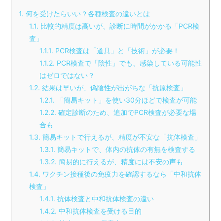
1
何を受けたらいい？各種検査の違いとは
1.1
比較的精度は高いが、診断に時間がかかる「PCR検
査」
1.1.1
PCR検査は「道具」と「技術」が必要！
1.1.2
PCR検査で「陰性」でも、感染している可能性
はゼロではない？
1.2
結果は早いが、偽陰性が出がちな「抗原検査」
1.2.1
「簡易キット」を使い30分ほどで検査が可能
1.2.2
確定診断のため、追加でPCR検査が必要な場
合も
1.3
簡易キットで行えるが、精度が不安な「抗体検査」
1.3.1
簡易キットで、体内の抗体の有無を検査する
1.3.2
簡易的に行えるが、精度には不安の声も
1.4
ワクチン接種後の免疫力を確認するなら「中和抗体
検査」
1.4.1
抗体検査と中和抗体検査の違い
1.4.2
中和抗体検査を受ける目的