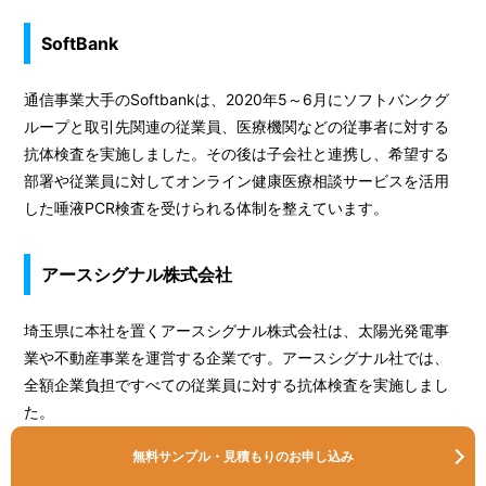
SoftBank
通信事業大手のSoftbankは、2020年5～6月にソフトバンクグ
ループと取引先関連の従業員、医療機関などの従事者に対する
抗体検査を実施しました。その後は子会社と連携し、希望する
部署や従業員に対してオンライン健康医療相談サービスを活用
した唾液PCR検査を受けられる体制を整えています。
アースシグナル株式会社
埼玉県に本社を置くアースシグナル株式会社は、太陽光発電事
業や不動産事業を運営する企業です。アースシグナル社では、
全額企業負担ですべての従業員に対する抗体検査を実施しまし
た。
無料サンプル・見積もりのお申し込み
新型コロナウイルスの感染拡大が続いていることから、同社で